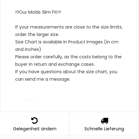
!!!Our Molds Slim Fit!!!
If your measurements are close to the size limits,
order the larger size.
Size Chart is available in Product Images (in cm
and inches)
Please order carefully, as the costs belong to the
buyer in return and exchange cases.
If you have questions about the size chart, you
can send me a message.
Material Type :
*Outer: 100% Cotton,
*Bottom: 100% Cotton,
Gelegenheit ändern
Schnelle Lieferung
*Lining: 100% Cotton
*Apron: 100% Polyester