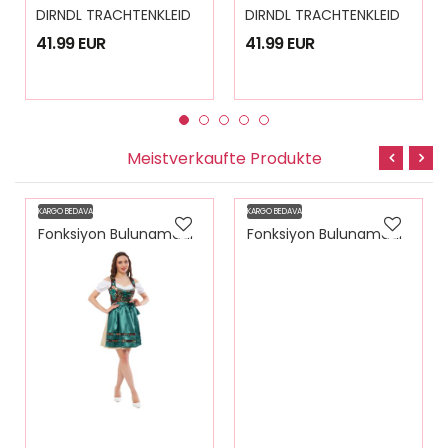
D
IRNDL TRACHTENKLEID DAMEN ALYYE 3.TLG
D
IRNDL TRACHTENKLEID DAMEN ALYYE 3.TLG
41.99 EUR
41.99 EUR
Meistverkaufte Produkte
KARGO BEDAVA
KARGO BEDAVA
Fonksiyon Bulunamadi
Fonksiyon Bulunamadi