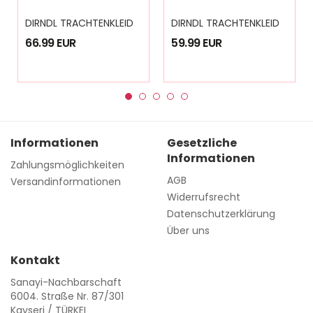
D
IRNDL TRACHTENKLEID DAMEN NICOLE 3.TLG
D
IRNDL TRACHTENKLEID DAMEN MARİA PLAİD GREEN 3.TLG
66.99 EUR
59.99 EUR
Informationen
Gesetzliche
Informationen
Zahlungsmöglichkeiten
AGB
Versandinformationen
Widerrufsrecht
Datenschutzerklärung
Über uns
Kontakt
Sanayi-Nachbarschaft
6004. Straße Nr. 87/301
Kayseri / TÜRKEI