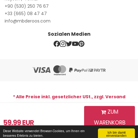
+90 (530) 250 76 67
+33 (665) 08 47 47
info@mbderoos.com
Sozialen Medien
* Alle Preise inkl. gesetzlicher USt., zzgl. Versand
ZUM
WhatsApp-Support-Line
59.99
EUR
WARENKORB
Copyright © 2026 MB De Roos | Alle Rechte vorbehalten. Mb
De Roos
Diese Website verwendet Browser-Cookies, um Ihnen ein
HINZUFÜGEN
Ich bin damit
Startseite
Login für
Mein Warenkorb
Sendungsverfolgung
Kommunikation
besseres Erlebnis zu bieten.
einverstanden