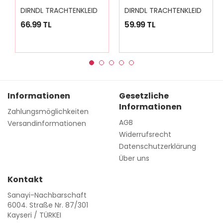
D
IRNDL TRACHTENKLEID DAMEN NICOLE 3.TLG
D
IRNDL TRACHTENKLEID DAMEN MARİA PLAİD GREEN 3.TLG
66.99 TL
59.99 TL
Informationen
Gesetzliche
Informationen
Zahlungsmöglichkeiten
AGB
Versandinformationen
Widerrufsrecht
Datenschutzerklärung
Über uns
Kontakt
Sanayi-Nachbarschaft
6004. Straße Nr. 87/301
Kayseri / TÜRKEI