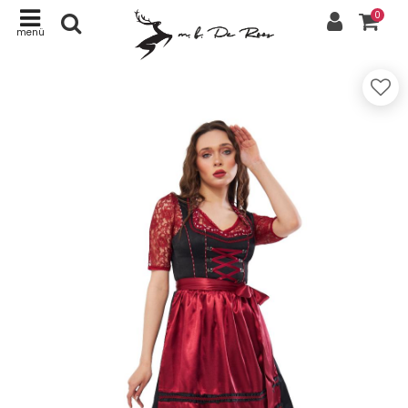
0
menü