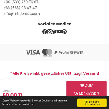
+90 (530) 250 76 67
+33 (665) 08 47 47
info@mbderoos.com
Sozialen Medien
* Alle Preise inkl. gesetzlicher USt., zzgl. Versand
ZUM
WhatsApp-Support-Line
79.99 TL
WARENKORB
Copyright © 2026 MB De Roos | Alle Rechte vorbehalten. Mb
60.00
TL
De Roos
Diese Website verwendet Browser-Cookies, um Ihnen ein
HINZUFÜGEN
Ich bin damit
Startseite
Login für
Mein Warenkorb
Sendungsverfolgung
Kommunikation
besseres Erlebnis zu bieten.
einverstanden
Mitglieder
DESING BY;
PARS SOFTWARE