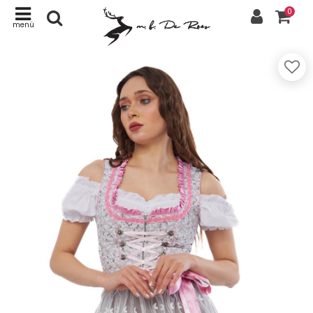
0
menü