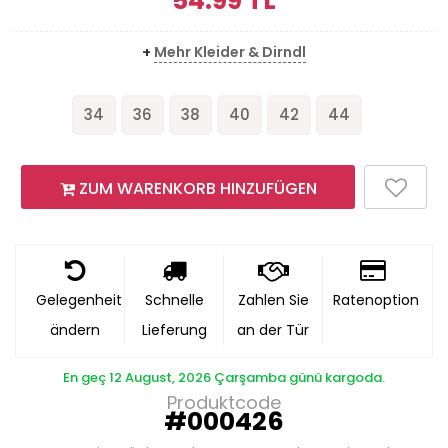
54.99
TL
+
Mehr Kleider & Dirndl
34
36
38
40
42
44
ZUM WARENKORB HINZUFÜGEN
Gelegenheit
Schnelle
Zahlen Sie
Ratenoption
ändern
Lieferung
an der Tür
En geç 12 August, 2026 Çarşamba günü kargoda.
Produktcode
#000426