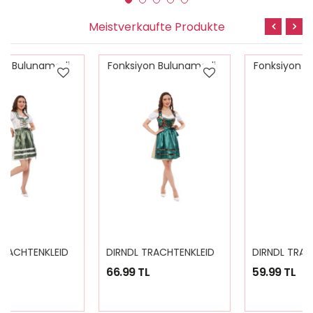
Meistverkaufte Produkte
Fonksiyon Bulunamadi
Fonksiyon Bulunamadi
D
IRNDL TRACHTENKLEID DAMEN NICOLE 3.TLG
D
IRNDL TRACHTENKLEID DAMEN MARİA PLAİD GREEN 3.TLG
66.99 TL
59.99 TL