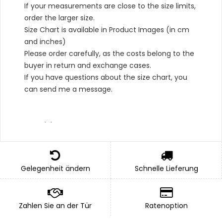
If your measurements are close to the size limits,
order the larger size.
Size Chart is available in Product Images (in cm
and inches)
Please order carefully, as the costs belong to the
buyer in return and exchange cases.
If you have questions about the size chart, you
can send me a message.
Material Type :
*Outer: 100% Cotton,
*Bottom: 100% Cotton,
Gelegenheit ändern
Schnelle Lieferung
*Lining: 100% Cotton
*Apron: 100% Polyester
PACKAGE INCLUDED : 1 x Blouse, 1 x Ribbon And 1 x
Zahlen Sie an der Tür
Ratenoption
Apron