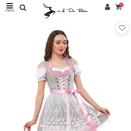
0
menü