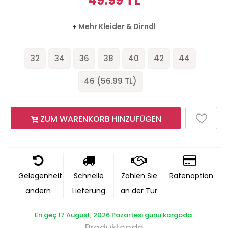
49.99
TL
+
Mehr Kleider & Dirndl
32
34
36
38
40
42
44
46 (
56.99
TL)
ZUM WARENKORB HINZUFÜGEN
Gelegenheit
Schnelle
Zahlen Sie
Ratenoption
ändern
Lieferung
an der Tür
En geç 17 August, 2026 Pazartesi günü kargoda.
Produktcode