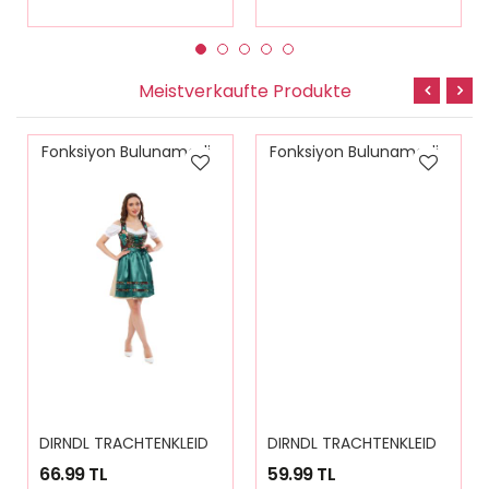
Meistverkaufte Produkte
Fonksiyon Bulunamadi
Fonksiyon Bulunamadi
D
IRNDL TRACHTENKLEID DAMEN NICOLE 3.TLG
D
IRNDL TRACHTENKLEID DAMEN MARİA PLAİD GREEN 3.TLG
66.99 TL
59.99 TL