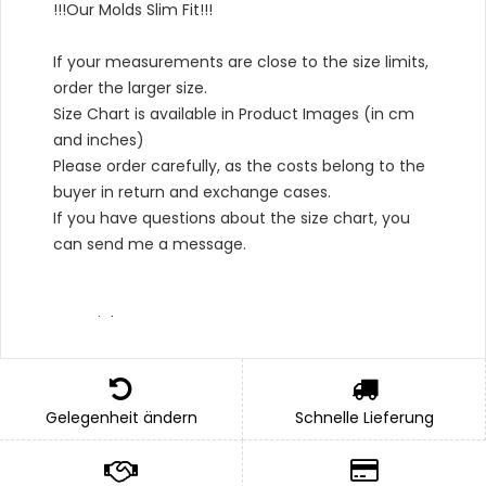
!!!Our Molds Slim Fit!!!
If your measurements are close to the size limits,
order the larger size.
Size Chart is available in Product Images (in cm
and inches)
Please order carefully, as the costs belong to the
buyer in return and exchange cases.
If you have questions about the size chart, you
can send me a message.
Material Type :
*Outer: 100% Cotton,
*Bottom: 100% Cotton,
Gelegenheit ändern
Schnelle Lieferung
*Lining: 100% Cotton
*Apron: 100% Polyester