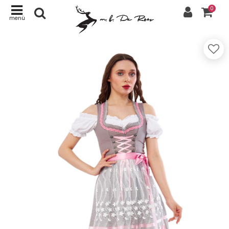
0
menü