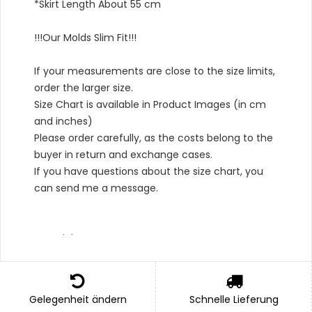
*Skirt Length About 55 cm
!!!Our Molds Slim Fit!!!
If your measurements are close to the size limits,
order the larger size.
Size Chart is available in Product Images (in cm
and inches)
Please order carefully, as the costs belong to the
buyer in return and exchange cases.
If you have questions about the size chart, you
can send me a message.
Material Type :
*Outer: 100% Cotton,
*Bottom: 100% Cotton,
Gelegenheit ändern
Schnelle Lieferung
*Lining: 100% Cotton