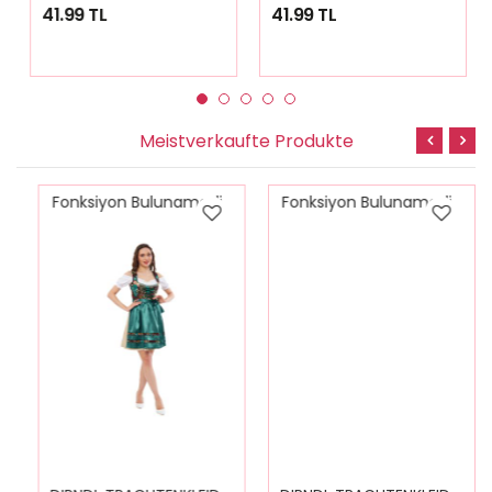
41.99 TL
41.99 TL
Meistverkaufte Produkte
Fonksiyon Bulunamadi
Fonksiyon Bulunamadi
D
IRNDL TRACHTENKLEID DAMEN NICOLE 3.TLG
D
IRNDL TRACHTENKLEID DAMEN MARİA PLAİD GREEN 3.TLG