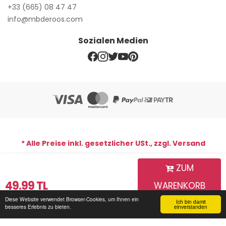
+33 (665) 08 47 47
info@mbderoos.com
Sozialen Medien
* Alle Preise inkl. gesetzlicher USt., zzgl. Versand
ZUM
WhatsApp-Support-Line
49.99
TL
WARENKORB
Copyright © 2026 MB De Roos | Alle Rechte vorbehalten. Mb
De Roos
Diese Website verwendet Browser-Cookies, um Ihnen ein
HINZUFÜGEN
Ich bin damit
Startseite
Login für
Mein Warenkorb
Sendungsverfolgung
Kommunikation
besseres Erlebnis zu bieten.
einverstanden
Mitglieder
DESING BY;
PARS SOFTWARE