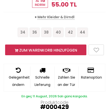
% 18
55.00
TL
İNDİRİM
+
Mehr Kleider & Dirndl
34
36
38
40
42
44
ZUM WARENKORB HINZUFÜGEN
Gelegenheit
Schnelle
Zahlen Sie
Ratenoption
ändern
Lieferung
an der Tür
En geç 11 August, 2026 Salı günü kargoda.
Produktcode
#000429