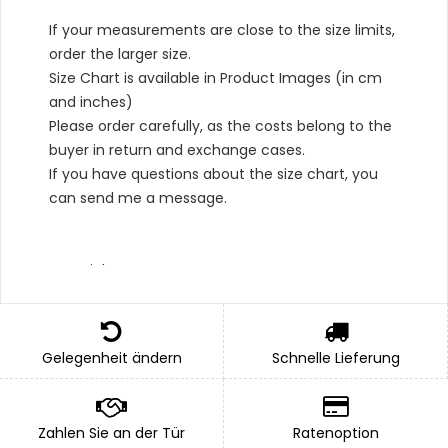
If your measurements are close to the size limits,
order the larger size.
Size Chart is available in Product Images (in cm
and inches)
Please order carefully, as the costs belong to the
buyer in return and exchange cases.
If you have questions about the size chart, you
can send me a message.
Material Type :
*Outer: 100% Taffeta,
*Bottom: 100% Cotton,
Gelegenheit ändern
Schnelle Lieferung
*Lining: 100% Taffeta
*Apron: 100% Satin
Zahlen Sie an der Tür
Ratenoption
PACKAGE INCLUDED : 1 x Blouse, 1 x Ribbon And 1 x