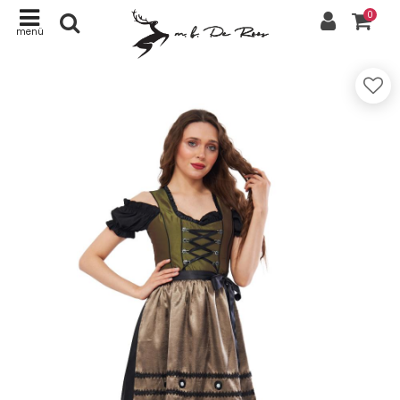
0
menü