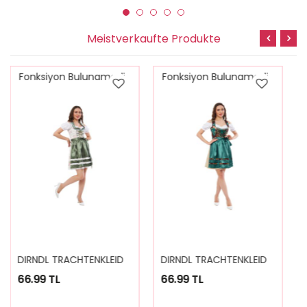
Meistverkaufte Produkte
Fonksiyon Bulunamadi
Fonksiyon Bulunamadi
D
IRNDL TRACHTENKLEID DAMEN NICOLE 3.TLG
D
IRNDL TRACHTENKLEID DAMEN MARİA PLAİD GREEN 3.TLG
66.99 TL
59.99 TL