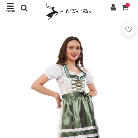
0
menü