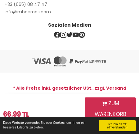
+33 (665) 08 47 47
info@mbderoos.com
Sozialen Medien
* Alle Preise inkl. gesetzlicher USt., zzgl. Versand
ZUM
WhatsApp-Support-Line
66.99
TL
WARENKORB
Copyright © 2026 MB De Roos | Alle Rechte vorbehalten. Mb
De Roos
Diese Website verwendet Browser-Cookies, um Ihnen ein
HINZUFÜGEN
Ich bin damit
Startseite
Login für
Mein Warenkorb
Sendungsverfolgung
Kommunikation
besseres Erlebnis zu bieten.
einverstanden
Mitglieder
DESING BY;
PARS SOFTWARE