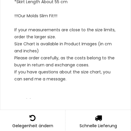
*Skirt Length About 55 cm
!!!Our Molds Slim Fit!!!
If your measurements are close to the size limits,
order the larger size.
Size Chart is available in Product Images (in cm
and inches)
Please order carefully, as the costs belong to the
buyer in return and exchange cases.
If you have questions about the size chart, you
can send me a message.
Material Type :
*Outer: 100% Cotton,
*Bottom: 100% Cotton,
Gelegenheit ändern
Schnelle Lieferung
*Lining: 100% Cotton