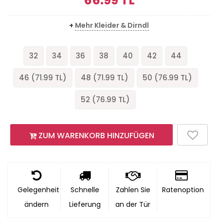
66.99
TL
+
Mehr Kleider & Dirndl
32
34
36
38
40
42
44
46 (
71.99
TL)
48 (
71.99
TL)
50 (
76.99
TL)
52 (
76.99
TL)
ZUM WARENKORB HINZUFÜGEN
Gelegenheit
Schnelle
Zahlen Sie
Ratenoption
ändern
Lieferung
an der Tür