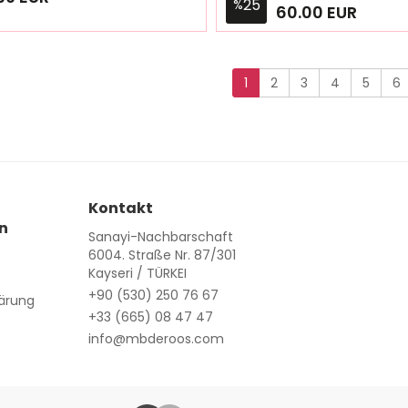
25
%
60.00 EUR
2
34
36
38
40
42
44
46
48
50
52
(65.00
(65.00
(70.00
(70.0
EUR)
EUR)
EUR)
EUR)
1
2
3
4
5
6
Kontakt
n
Sanayi-Nachbarschaft
6004. Straße Nr. 87/301
Kayseri / TÜRKEI
+90 (530) 250 76 67
ärung
+33 (665) 08 47 47
info@mbderoos.com