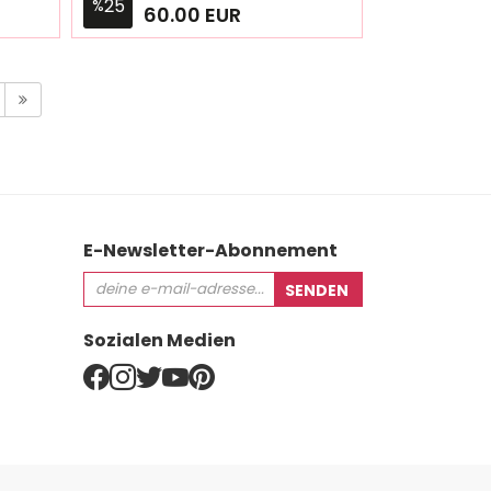
25
%
60.00 EUR
46
48
50
52
0
(65.00
(65.00
(70.00
(70.00
EUR)
EUR)
EUR)
EUR)
E-Newsletter-Abonnement
Sozialen Medien