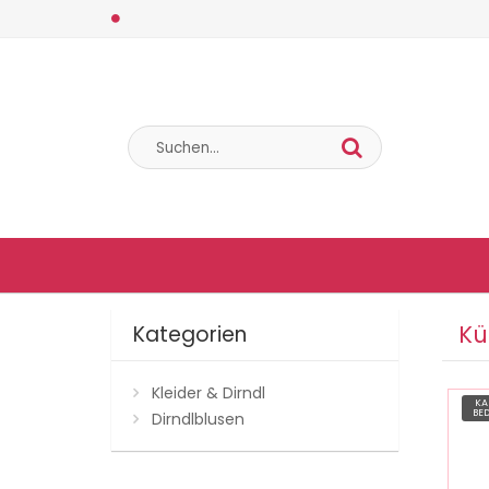
Kü
Kategorien
Kleider & Dirndl
KA
BE
Dirndlblusen